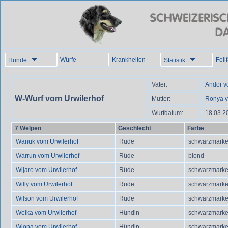
Würfe
Krankheiten
Fell
Hunde
Statistik
Vater:
Andor v
W-Wurf vom Urwilerhof
Mutter:
Ronya v
Wurfdatum:
18.03.2
7 Welpen
Geschlecht
Farbe
Wanuk vom Urwilerhof
Rüde
schwarzmark
Warrun vom Urwilerhof
Rüde
blond
Wijaro vom Urwilerhof
Rüde
schwarzmark
Willy vom Urwilerhof
Rüde
schwarzmark
Wilson vom Urwilerhof
Rüde
schwarzmark
Weika vom Urwilerhof
Hündin
schwarzmark
Wiona vom Urwilerhof
Hündin
schwarzmark